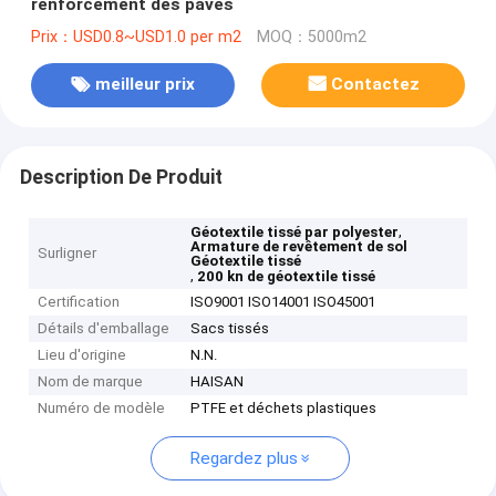
renforcement des pavés
Prix：USD0.8~USD1.0 per m2
MOQ：5000m2
meilleur prix
Contactez
Description De Produit
,
Géotextile tissé par polyester
Armature de revêtement de sol
Surligner
Géotextile tissé
,
200 kn de géotextile tissé
Certification
ISO9001 ISO14001 ISO45001
Détails d'emballage
Sacs tissés
Lieu d'origine
N.N.
Nom de marque
HAISAN
Numéro de modèle
PTFE et déchets plastiques
Regardez plus