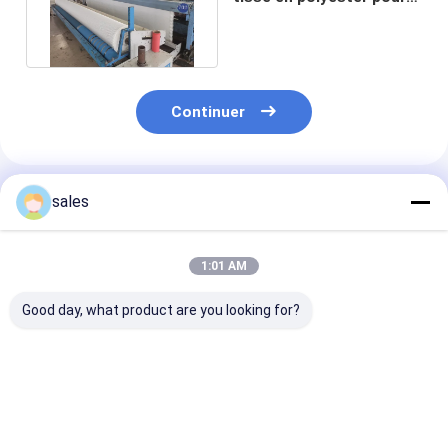
le renforcement des
pavés
Continuer
Produits Recommandés
sales
1:01 AM
Good day, what product are you looking for?
Tissu géotextile
Tissu géotextile
Tissu géotexti
tissé de qualité
tissé par filament
tissé conçu po
supérieure pour
haute résistance
prévenir l'éros
stabilisation des
pour le renforcement
sol et le dépl