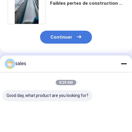
Faibles pertes de construction et
d'installation
Continuer
Produits Recommandés
sales
8:29 AM
Good day, what product are you looking for?
Tissu géotextile
Tissu géotextile
Tissu géotexti
tissé de qualité
tissé par filament
tissé conçu po
supérieure pour
haute résistance
prévenir l'éros