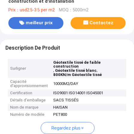
construction et d'installation
Prix：usd2.5-3.5 per m2
MOQ：5000m2
meilleur prix
Contactez
Description De Produit
Géotextile tissé de faible
construction
Surligner
,
,
Géotextile tissé blanc
800KN/m Géotextile tissé
Capacité
10000M2/DAY
d'approvisionnement
Certification
ISO9001 ISO14001 ISO45001
Détails d'emballage
SACS TISSÉS
Nom de marque
HAISAN
Numéro de modèle
PET800
Regardez plus