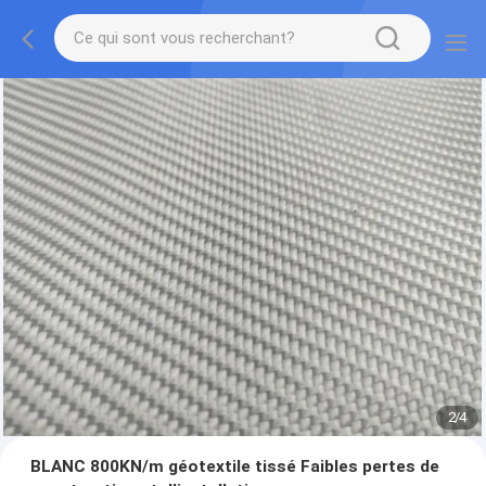
2
/
4
BLANC 800KN/m géotextile tissé Faibles pertes de