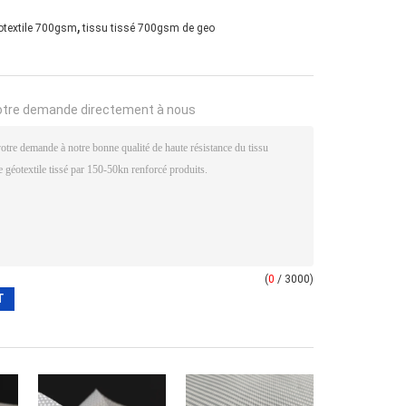
,
otextile 700gsm
tissu tissé 700gsm de geo
otre demande directement à nous
(
0
/ 3000)