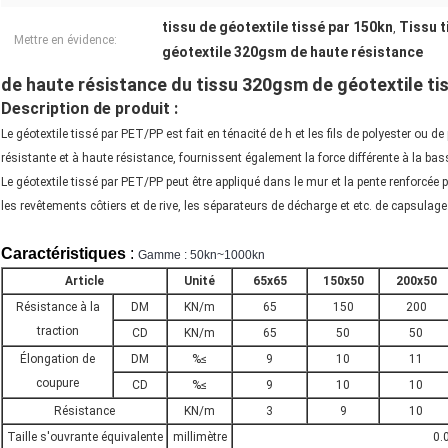
tissu de géotextile tissé par 150kn
Tissu t
,
Mettre en évidence:
géotextile 320gsm de haute résistance
de haute résistance du tissu 320gsm de géotextile ti
Description de produit :
Le géotextile tissé par PET/PP est fait en ténacité de h et les fils de polyester ou d
résistante et à haute résistance, fournissent également la force différente à la bas
Le géotextile tissé par PET/PP peut être appliqué dans le mur et la pente renforcée pa
les revêtements côtiers et de rive, les séparateurs de décharge et etc. de capsulage
Caractéristiques
:
Gamme : 50kn~1000kn
Article
Unité
65x65
150x50
200x50
Résistance à la
DM
KN/m
65
150
200
traction
CD
KN/m
65
50
50
Élongation de
DM
%≤
9
10
11
coupure
CD
%≤
9
10
10
Résistance
KN/m
3
9
10
Taille s'ouvrante équivalente
millimètre
0.