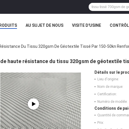
RODUITS
AU SUJET DE NOUS
VISITE D'USINE
CONTRÔLE
Résistance Du Tissu 320gsm De Géotextile Tissé Par 150-50kn Renfo
de haute résistance du tissu 320gsm de géotextile ti
Détails sur le prod
Lieu d'origine:
Nom de marque:
Certification:
Numéro de modèle:
Conditions de pai
Quantité de comma
Prix: