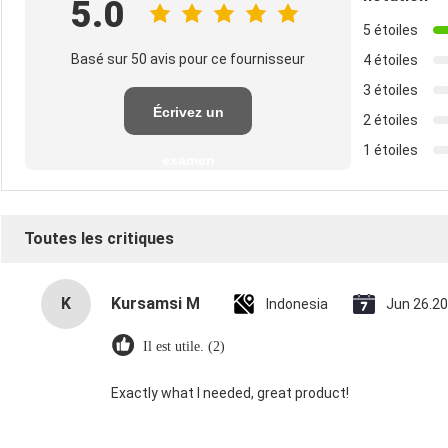
5.0
5 étoiles
Basé sur 50 avis pour ce fournisseur
4 étoiles
3 étoiles
Écrivez un
2 étoiles
1 étoiles
examen
Toutes les critiques
K
Kursamsi M
Indonesia
Jun 26.2
Il est utile. (2)
Exactly what I needed, great product!