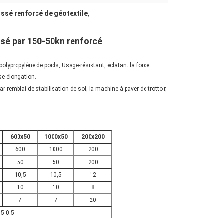
issé renforcé de géotextile
,
ssé par 150-50kn renforcé
e polypropylène de poids, Usage-résistant, éclatant la force
se élongation.
r remblai de stabilisation de sol, la machine à paver de trottoir,
.
600x50
1000x50
200x200
600
1000
200
50
50
200
10,5
10,5
12
10
10
8
/
/
20
05-0.5