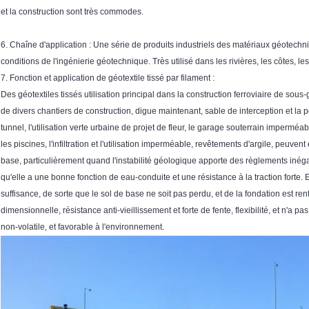
et la construction sont très commodes.
6. Chaîne d'application : Une série de produits industriels des matériaux géotechn
conditions de l'ingénierie géotechnique. Très utilisé dans les rivières, les côtes, les
7. Fonction et application de géotextile tissé par filament :
Des géotextiles tissés utilisation principal dans la construction ferroviaire de sous
de divers chantiers de construction, digue maintenant, sable de interception et la 
tunnel, l'utilisation verte urbaine de projet de fleur, le garage souterrain imperméabi
les piscines, l'infiltration et l'utilisation imperméable, revêtements d'argile, peu
base, particulièrement quand l'instabilité géologique apporte des règlements inégaux
qu'elle a une bonne fonction de eau-conduite et une résistance à la traction forte. Ell
suffisance, de sorte que le sol de base ne soit pas perdu, et de la fondation est renf
dimensionnelle, résistance anti-vieillissement et forte de fente, flexibilité, et n'a
non-volatile, et favorable à l'environnement.