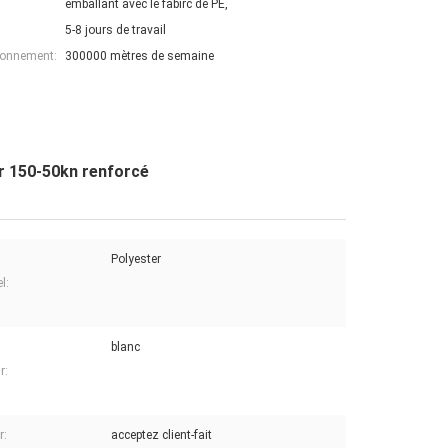
emballant avec le fabirc de PE,
5-8 jours de travail
ionnement:
300000 mètres de semaine
ar 150-50kn renforcé
Polyester
l:
blanc
r:
r:
acceptez client-fait