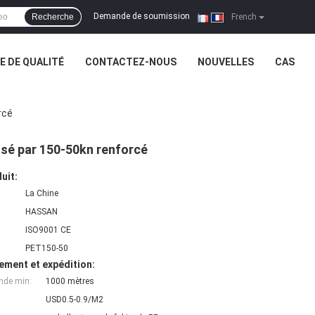
Demande de soumission
Recherche
|
French
 DE QUALITÉ
CONTACTEZ-NOUS
NOUVELLES
CAS
rcé
ssé par 150-50kn renforcé
uit:
La Chine
HASSAN
ISO9001 CE
PET150-50
ement et expédition:
nde min:
1000 mètres
USD0.5-0.9/M2