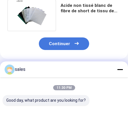
Acide non tissé blanc de
fibre de short de tissu de
Geo de cour anti
Continuer
Produits Recommandés
sales
11:30 PM
Good day, what product are you looking for?
Tapis non tissé
Tissu géotextile non
Underlayment