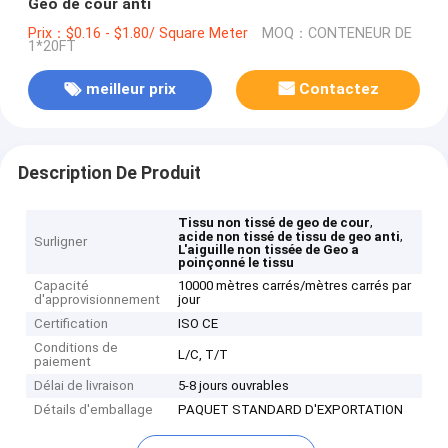
Geo de cour anti
Prix：$0.16 - $1.80/ Square Meter
MOQ：CONTENEUR DE
1*20FT
meilleur prix
Contactez
Description De Produit
,
Tissu non tissé de geo de cour
,
acide non tissé de tissu de geo anti
Surligner
L'aiguille non tissée de Geo a
poinçonné le tissu
Capacité
10000 mètres carrés/mètres carrés par
d'approvisionnement
jour
Certification
ISO CE
Conditions de
L/C, T/T
paiement
Délai de livraison
5-8 jours ouvrables
Détails d'emballage
PAQUET STANDARD D'EXPORTATION