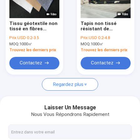
Visite d'usine
Contrôle de qualité
Tissu géotextile non
Tapis non tissé
tissé en fibres
résistant de
Contactez-nous
courtes perforées à
protection de
Prix:
USD 0.2-3.5
Prix:
USD 0.2-4.8
l'aiguille de qualité
géotextile de fibre
MOQ:
1000㎡
MOQ:
1000㎡
supérieure pour la
courte résistant à la
Nouvelles
stabilisation du sol
perforation pour la
Trouvez les derniers prix
Trouvez les derniers prix
défense de pente de
remblai de rivière
Cas
Contactez
Contactez
Regardez plus
Revêtement de Geomembrane de HDPE
Revêtement de PVC Geomembrane
Laisser Un Message
Nous Vous Répondrons Rapidement
Revêtement de LDPE Geomembrane
Geomembrane composé