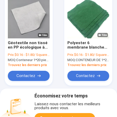
Géotextile non tissé
Polyester 6
en PP écologique à
membrane blanche
base de fibres de
non tissée de
Prix:
$0.16 - $1.80/ Square Meter
Prix:
$0.16 - $1.80/ Square Meter
base pour la lutte
géotextile du
MOQ:
Conteneur 1*20 pieds
MOQ:
CONTENEUR DE 1*20FT
contre l'érosion
géotextile 100-1000g
côtière
m2 d'once
Trouvez les derniers prix
Trouvez les derniers prix
Contactez
Contactez
Économisez votre temps
Laissez-nous contacter les meilleurs
produits avec vous.