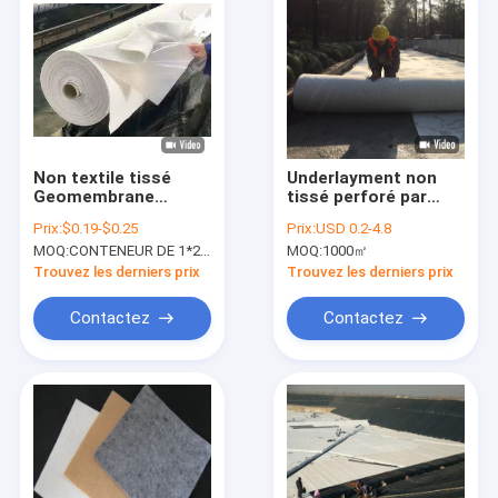
Non textile tissé
Underlayment non
Geomembrane
tissé perforé par
composé pour
aiguille de coussin de
Prix:
$0.19-$0.25
Prix:
USD 0.2-4.8
l'isolement de
géotextile pour des
MOQ:
CONTENEUR DE 1*20FT
MOQ:
1000㎡
construction de
revêtements
tunnel du trafic
d&#39;étang
Trouvez les derniers prix
Trouvez les derniers prix
Contactez
Contactez
Maison
Produits
Au sujet de nous