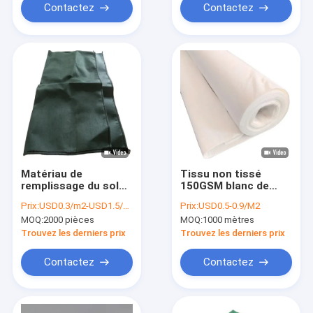
Contactez
Contactez
Matériau de
Tissu non tissé
remplissage du sol
150GSM blanc de
Géotextile Geobag
drainage de
Prix:
USD0.3/m2-USD1.5/m2
Prix:
USD0.5-0.9/M2
Géotextiles non
géotextile de
MOQ:
2000 pièces
MOQ:
1000 mètres
tissés Haute
polyester
perméabilité pour le
Trouvez les derniers prix
Trouvez les derniers prix
drainage Idéal pour le
contrôle de l'érosion
Contactez
Contactez
et la protection
contre les
inondations