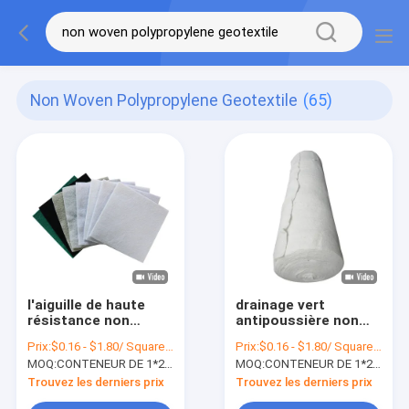
Non Woven Polypropylene Geotextile
(65)
l'aiguille de haute
drainage vert
résistance non
antipoussière non
tissée de courses
tissé de géotextile
Prix:
$0.16 - $1.80/ Square Meter
Prix:
$0.16 - $1.80/ Square Meter
sur route du
du polyester 350gsm
MOQ:
CONTENEUR DE 1*20FT
MOQ:
CONTENEUR DE 1*20FT
géotextile 1000g a
poinçonné
Trouvez les derniers prix
Trouvez les derniers prix