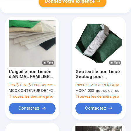
Donnez votre exigence
L'aiguille non tissée
Géotextile non tissé
d'ANIMAL FAMILIER
Geobag pour
de géotextile du
l'ingénierie
Prix:
$0.16 - $1.80/ Square Meter
Prix:
0.2~2 USD PER SQM
filament 600G/M2 a
municipale de jardin
MOQ:
CONTENEUR DE 1*20FT
MOQ:
1 000 mètres carrés
poinçonné le tissu
8oz de géotextile
Trouvez les derniers prix
Trouvez les derniers prix
Contactez
Contactez