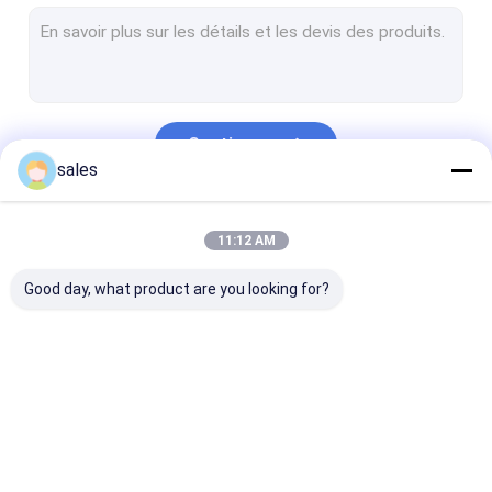
Géotextile non tissé
Tissu tissé de géotextile
Tubes de asséchage de géotextile
Continuer
HDPE Geocell
sales
Maille en plastique de Geogrid
Nos Catégories
11:12 AM
ANIMAL FAMILIER Geogrid
Good day, what product are you looking for?
Fibre de verre Geogrid
Géotextile Geobag
Revêtement de
Revêtement de PVC
Revêtement de
Geomembrane de
Geomembrane
Geomembrane
HDPE