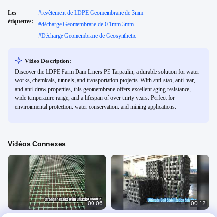
Les
#
revêtement de LDPE Geomembrane de 3mm
étiquettes:
#
décharge Geomembrane de 0.1mm 3mm
#
Décharge Geomembrane de Geosynthetic
Video Description:
Discover the LDPE Farm Dam Liners PE Tarpaulin, a durable solution for water
works, chemicals, tunnels, and transportation projects. With anti-stab, anti-tear,
and anti-draw properties, this geomembrane offers excellent aging resistance,
wide temperature range, and a lifespan of over thirty years. Perfect for
environmental protection, water conservation, and mining applications.
Vidéos Connexes
00:06
00:12