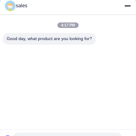
Géogrille uniaxiale haute résistance
Géocellule HASSAN HDPE pour une
sales
pour le renforcement des routes
stabilisation supérieure des sols
Plastic Geogrid Mesh
HDPE Geocell
June 30, 2026
June 30, 2026
4:17 PM
Good day, what product are you looking for?
00:06
00:06
Géogrille uniaxiale haute résistance
Géogrille en polypropylène haute
pour le renforcement des routes
résistance pour la stabilisation des
sols
Plastic Geogrid Mesh
Plastic Geogrid Mesh
June 30, 2026
June 30, 2026
00:09
00:03
HDPE Geocell For Stronger Road
Stop Asphalt Cracks with 250gsm
Construction And Stability
Warp Knitted Geotextile