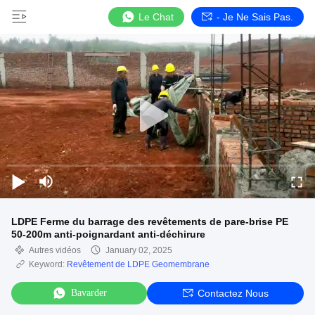
Le Chat
- Je Ne Sais Pas.
LDPE Ferme du barrage des revêtements de pare-brise PE
50-200m anti-poignardant anti-déchirure
Autres vidéos
January 02, 2025
Keyword:
Revêtement de LDPE Geomembrane
Bavarder
Contactez Nous