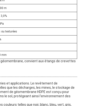
N/m
100 m
à 3,0%
MPa
 ou texturées
%
.0 mm
géomembrane, convient aux étangs de crevettes
ies et applications. Le revêtement de
les que les décharges, les mines, le stockage de
vêtement de géomembrane HDPE est conçu pour
ns le sol, protégeant ainsi l'environnement des
uleurs telles que noir, blanc, bleu, vert, gris,