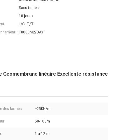
Sacs tissés
10 jours
nt:
L/C, T/T
ionnement:
10000M2/DAY
e Geomembrane linéaire Excellente résistance
ce des larmes:
≥25KN/m
ur:
50-100m
r:
1 à 12 m