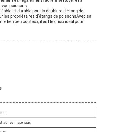
êtement est également facile à nettoyer et à
r vos poissons.
able et durable pour la doublure d'étang de
our les propriétaires d'étangs de poissonsAvec sa
tretien peu coûteux, il est le choix idéal pour
s
lisse.
et autres matériaux