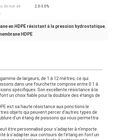
u de noir de
2.0-3.0%
:
e en HDPE résistant à la pression hydrostatique
,
éomembrane HDPE
amme de largeurs, de 1 à 12 mètres, ce qui
poissons.dans une fourchette comprise entre 0.1 à
oins spécifiques. Son excellente résistance à la
font un choix fiable pour la doublure des étangs de
E est sa haute résistance aux ponctions.le
tres objets qui peuvent percer d'autres types de
oublure d'un étang de poissons qui vous permettra
eut être personnalisé pour s'adapter à n'importe
ité à s'adapter aux contours de l'étang en font un