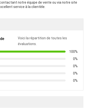
tactant notre équipe de vente ou via notre site
cellent service à la clientèle.
Voici la répartition de toutes les
 de
évaluations.
100%
0%
0%
0%
0%