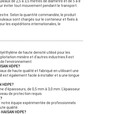
aux de 2,5 à 3,5 mètres de diamètre et de 5 à 8
our éviter tout mouvement pendant le transport..
stre. Selon la quantité commandée, le produit
ouleaux sont chargés sur le conteneur et fixés à
ur les expéditions internationales, le
thylène de haute densité utilisé pour les
ploitation minière et d'autres industries.Il est
 de l'environnement.
AISAN HDPE?
ux de haute qualité et fabriqué en utilisant une
l est également facile à installer et a une longue
AN HDPE?
 d'épaisseurs, de 0,5 mm à 3,0 mm. L'épaisseur
iveau de protection requis.
E?
 notre équipe expérimentée de professionnels
ute qualité.
e HAISAN HDPE?