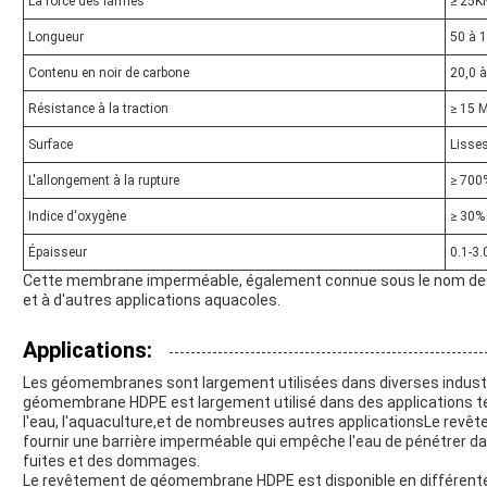
La force des larmes
≥ 25K
Longueur
50 à 
Contenu en noir de carbone
20,0 
Résistance à la traction
≥ 15 
Surface
Lisses
L'allongement à la rupture
≥ 700
Indice d'oxygène
≥ 30%
Épaisseur
0.1-3
Cette membrane imperméable, également connue sous le nom de 
et à d'autres applications aquacoles.
Applications:
Les géomembranes sont largement utilisées dans diverses industr
géomembrane HDPE est largement utilisé dans des applications tel
l'eau, l'aquaculture,et de nombreuses autres applicationsLe re
fournir une barrière imperméable qui empêche l'eau de pénétrer da
fuites et des dommages.
Le revêtement de géomembrane HDPE est disponible en différentes co