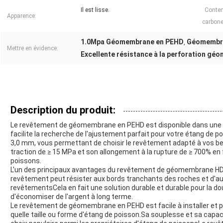
Il est lisse.
Conten
Apparence:
carbone
1.0Mpa Géomembrane en PEHD
Géomembran
,
Mettre en évidence:
Excellente résistance à la perforation g
Description du produit:
Le revêtement de géomembrane en PEHD est disponible dans une g
facilite la recherche de l'ajustement parfait pour votre étang de 
3,0 mm, vous permettant de choisir le revêtement adapté à vos bes
traction de ≥ 15 MPa et son allongement à la rupture de ≥ 700% en 
poissons.
L'un des principaux avantages du revêtement de géomembrane HDP
revêtement peut résister aux bords tranchants des roches et d'au
revêtementsCela en fait une solution durable et durable pour la d
d'économiser de l'argent à long terme.
Le revêtement de géomembrane en PEHD est facile à installer et p
quelle taille ou forme d'étang de poisson.Sa souplesse et sa capac