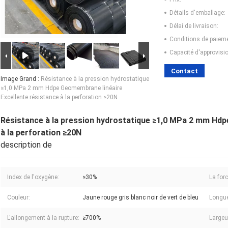
Détails d'emballage:
Délai de livraison:
Conditions de paieme
Capacité d'approvis
Contact
Image Grand :
Résistance à la pression hydrostatique
≥1,0 MPa 2 mm Hdpe Geomembrane linéaire
Excellente résistance à la perforation ≥20N
Résistance à la pression hydrostatique ≥1,0 MPa 2 mm Hdp
à la perforation ≥20N
description de
Index de l'oxygène:
≥30%
La for
Couleur:
Jaune rouge gris blanc noir de vert de bleu
Longue
L'allongement à la rupture:
≥700%
Largeu