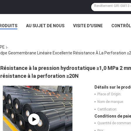
RODUITS
AU SUJET DE NOUS
VISITE D'USINE
CONTRÔLE
DPE
Hdpe Geomembrane Linéaire Excellente Résistance À La Perforation ≥
Résistance à la pression hydrostatique ≥1,0 MPa 2 m
résistance à la perforation ≥20N
Détails sur le prod
Place of Origin:
Nom de marque:
Certification:
Conditions de paie
Quantité de comman
Prix: