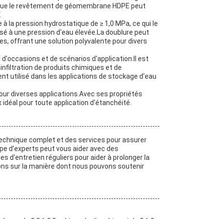
it que le revêtement de géomembrane HDPE peut
.
la pression hydrostatique de ≥ 1,0 MPa, ce qui le
posé à une pression d'eau élevée.La doublure peut
les, offrant une solution polyvalente pour divers
'occasions et de scénarios d'application.Il est
infiltration de produits chimiques et de
t utilisé dans les applications de stockage d'eau
r diverses applications.Avec ses propriétés
déal pour toute application d'étanchéité.
echnique complet et des services pour assurer
pe d'experts peut vous aider avec des
d'entretien réguliers pour aider à prolonger la
ons sur la manière dont nous pouvons soutenir