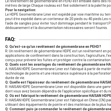
Le revêtement de géomembrane en PEHD est emballé dans des roule
mètres de large.Chaque rouleau est fixé solidement à la palette p
Pour la navigation:
Le HDPE Geomembrane Liner est expédié par voie maritime ou terre
peut être expédié dans un conteneur de 20 pieds ou 40 pieds.Les r
l'aide de sangles pour éviter tout dommage pendant le transport.Po
dédouanement et la documentation nécessaires seront fournis.
FAQ:
Q: Qu'est-ce qu'un revêtement de géomembrane en PEHD?
R: Un revêtement de géomembrane HDPE est un revêtement en polyé
applications de confinement dans la construction, l'agriculture, l'ex
conçu pour prévenir les fuites et protéger contre la contamination
Q: Quels sont les avantages du revêtement de géomembrane H
A: HAISAN HDPE Geomembrane Liner est fabriqué à partir de matéria
technologie de pointe.et une résistance supérieure à la perforationI
durée de vie.
Q: Quelle est l'épaisseur du revêtement de géomembrane HAIS
R: HAISAN HDPE Geomembrane Liner est disponible dans une gamme
dont vous avez besoin dépendra de l'application spécifique et du n
Q: Où est fabriqué le revêtement de géomembrane HAISAN HDP
R: HAISAN HDPE Geomembrane Liner est fabriqué en Chine (CN) par
utilisant des équipements de pointe et des matériaux de la plus ha
Q: Comment puis-je commander le revêtement de géomembran