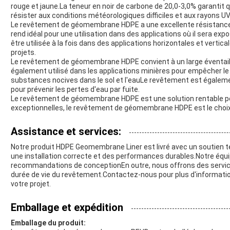
rouge et jaune.La teneur en noir de carbone de 20,0-3,0% garant
résister aux conditions météorologiques difficiles et aux rayons UV
Le revêtement de géomembrane HDPE a une excellente résistance à 
rend idéal pour une utilisation dans des applications où il sera ex
être utilisée à la fois dans des applications horizontales et vertica
projets.
Le revêtement de géomembrane HDPE convient à un large éventail d
également utilisé dans les applications minières pour empêcher le 
substances nocives dans le sol et l'eauLe revêtement est égalemen
pour prévenir les pertes d'eau par fuite.
Le revêtement de géomembrane HDPE est une solution rentable pou
exceptionnelles, le revêtement de géomembrane HDPE est le choix i
Assistance et services:
Notre produit HDPE Geomembrane Liner est livré avec un soutien t
une installation correcte et des performances durables.Notre équi
recommandations de conceptionEn outre, nous offrons des services 
durée de vie du revêtement.Contactez-nous pour plus d'informati
votre projet.
Emballage et expédition
Emballage du produit: