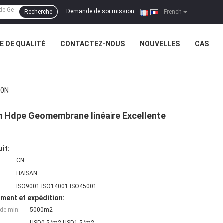
Demande de soumission
Recherche
|
French
 DE QUALITÉ
CONTACTEZ-NOUS
NOUVELLES
CAS
20N
m Hdpe Geomembrane linéaire Excellente
uit:
CN
HAISAN
ISO9001 ISO14001 ISO45001
ment et expédition:
de min:
5000m2
USD0.5/m2-USD1.5/m2