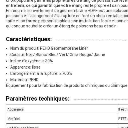
choix populaire parmi les propriétaires d'étang de poissonsLe rev
entretenir, ce qui garantit que votre étang reste propre et sain pou
En résumé, le revêtement de géomembrane HDPE est une solution fi
poissons.et l'allongement à la rupture en font un choix rentable p
taille et sa forme personnalisables, son installation facile et son en
quiconque souhaite créer un étang de poissons beau et sain.
Caractéristiques:
Nom du produit: PEHD Geomembrane Liner
Couleur: Noir/ Blanc/ Bleu/ Vert/ Gris/ Rouge/ Jaune
Indice d'oxygène: ≥ 30%
Apparence: lisse
L'allongement à la rupture: ≥ 700%
Matériau: PEHD
Équipement pour la fabrication de produits chimiques ou chimique
Paramètres techniques:
Apparence
Il est 
Matériel
PTFE 