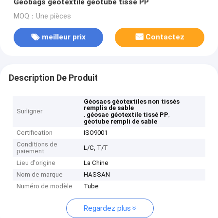
Geobags géotextile géotube tissé PP
MOQ：Une pièces
meilleur prix
Contactez
Description De Produit
Géosacs géotextiles non tissés
remplis de sable
Surligner
,
,
géosac géotextile tissé PP
géotube rempli de sable
Certification
ISO9001
Conditions de
L/C, T/T
paiement
Lieu d'origine
La Chine
Nom de marque
HASSAN
Numéro de modèle
Tube
Regardez plus