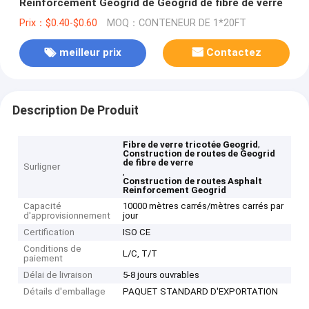
Reinforcement Geogrid de Geogrid de fibre de verre
Prix：$0.40-$0.60
MOQ：CONTENEUR DE 1*20FT
meilleur prix
Contactez
Description De Produit
,
Fibre de verre tricotée Geogrid
Construction de routes de Geogrid
de fibre de verre
Surligner
,
Construction de routes Asphalt
Reinforcement Geogrid
Capacité
10000 mètres carrés/mètres carrés par
d'approvisionnement
jour
Certification
ISO CE
Conditions de
L/C, T/T
paiement
Délai de livraison
5-8 jours ouvrables
Détails d'emballage
PAQUET STANDARD D'EXPORTATION