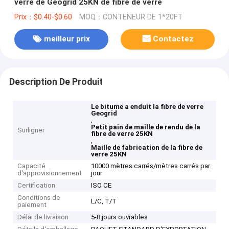
verre de Geogrid 25KN de fibre de verre
Prix：$0.40-$0.60
MOQ：CONTENEUR DE 1*20FT
meilleur prix
Contactez
Description De Produit
Le bitume a enduit la fibre de verre
Geogrid
,
Petit pain de maille de rendu de la
Surligner
fibre de verre 25KN
,
Maille de fabrication de la fibre de
verre 25KN
Capacité
10000 mètres carrés/mètres carrés par
d'approvisionnement
jour
Certification
ISO CE
Conditions de
L/C, T/T
paiement
Délai de livraison
5-8 jours ouvrables