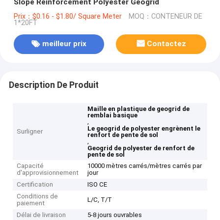
Slope Reinforcement Polyester Geogrid
Prix：$0.16 - $1.80/ Square Meter
MOQ：CONTENEUR DE
1*20FT
meilleur prix
Contactez
Description De Produit
Maille en plastique de geogrid de
remblai basique
,
Le geogrid de polyester engrènent le
Surligner
renfort de pente de sol
,
Geogrid de polyester de renfort de
pente de sol
Capacité
10000 mètres carrés/mètres carrés par
d'approvisionnement
jour
Certification
ISO CE
Conditions de
L/C, T/T
paiement
Délai de livraison
5-8 jours ouvrables